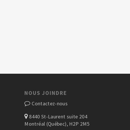
NOUS JOINDRE
Contactez-nous
8440 St-Laurent suite 204
Montréal (Québec), H2P 2M5