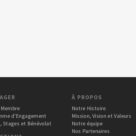
GAGER
À PROPOS
r Membre
Notre Histoire
mme d'Engagement
Mission, Vision et Valeurs
, Stages et Bénévolat
Notre équipe
Nos Partenaires