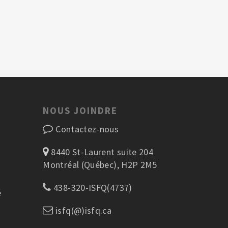
NOUS JOINDRE
Contactez-nous
8440 St-Laurent suite 204
Montréal (Québec), H2P 2M5
438-320-ISFQ(4737)
é
isfq(@)isfq.ca