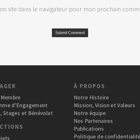
on site dans le navigateur pour mon prochain comme
GAGER
À PROPOS
r Membre
Notre Histoire
mme d'Engagement
Mission, Vision et Valeurs
, Stages et Bénévolat
Notre équipe
Nos Partenaires
ACTIONS
Publications
Politique de confidentialit
jets