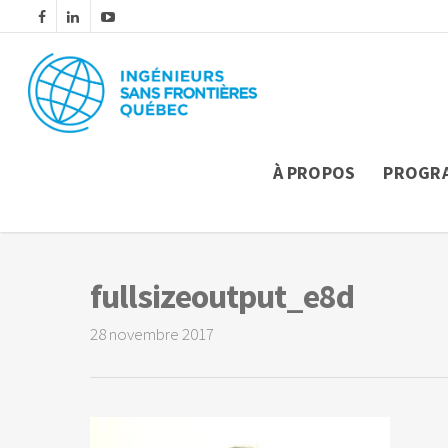
À PROPOS
PROGR
fullsizeoutput_e8d
28 novembre 2017