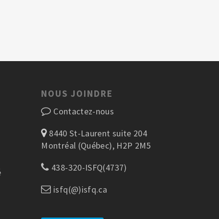
NOUS JOINDRE
Contactez-nous
8440 St-Laurent suite 204
Montréal (Québec), H2P 2M5
438-320-ISFQ(4737)
é
isfq(@)isfq.ca