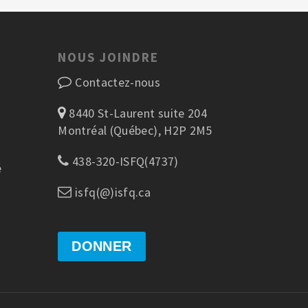
NOUS JOINDRE
Contactez-nous
8440 St-Laurent suite 204
Montréal (Québec), H2P 2M5
438-320-ISFQ(4737)
é
isfq(@)isfq.ca
DONNER