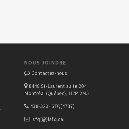
NOUS JOINDRE
Contactez-nous
8440 St-Laurent suite 204
Montréal (Québec), H2P 2M5
438-320-ISFQ(4737)
é
isfq(@)isfq.ca