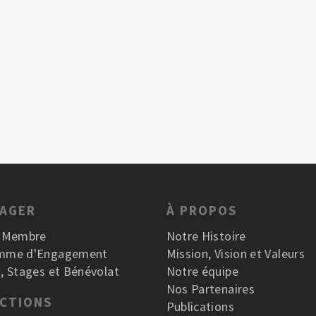
GAGER
À PROPOS
r Membre
Notre Histoire
mme d'Engagement
Mission, Vision et Valeurs
, Stages et Bénévolat
Notre équipe
Nos Partenaires
ACTIONS
Publications