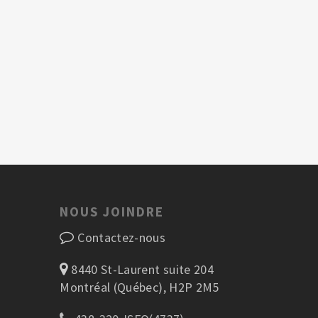
NOUS JOINDRE
Contactez-nous
8440 St-Laurent suite 204
Montréal (Québec), H2P 2M5