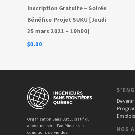
Inscription Gratuite – Soirée
Bénéfice Projet SUKU [Jeudi
25 mars 2021 – 19h00]
$
0.00
S’EN
Deveni
Progra
Emplois
Organisation Sans But Lucratif qui
a pour mission d’améliorer les
NOS 
conditions de vie des