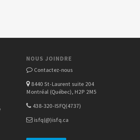
NOUS JOINDRE
Contactez-nous
8440 St-Laurent suite 204
Montréal (Québec), H2P 2M5
438-320-ISFQ(4737)
é
isfq(@)isfq.ca