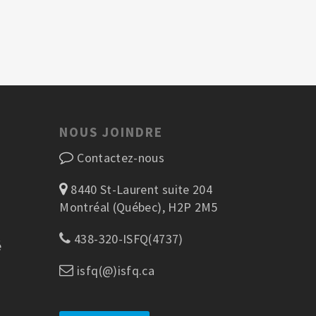
NOUS JOINDRE
Contactez-nous
8440 St-Laurent suite 204
Montréal (Québec), H2P 2M5
438-320-ISFQ(4737)
é
isfq(@)isfq.ca