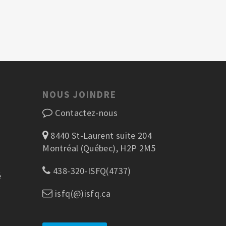
NOUS JOINDRE
Contactez-nous
8440 St-Laurent suite 204
Montréal (Québec), H2P 2M5
438-320-ISFQ(4737)
é
isfq(@)isfq.ca