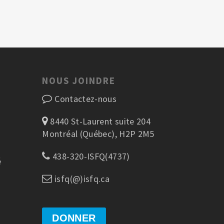
NOUS JOINDRE
Contactez-nous
8440 St-Laurent suite 204
Montréal (Québec), H2P 2M5
438-320-ISFQ(4737)
é
isfq(@)isfq.ca
DONNER