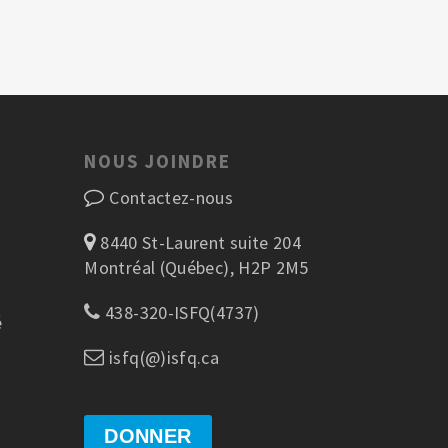
NOUS JOINDRE
Contactez-nous
8440 St-Laurent suite 204
Montréal (Québec), H2P 2M5
438-320-ISFQ(4737)
é
isfq(@)isfq.ca
DONNER