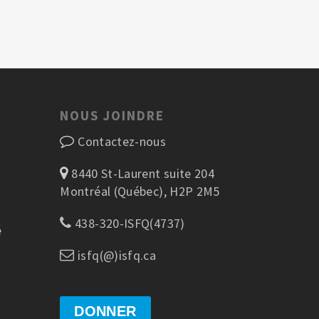
NOUS JOINDRE
Contactez-nous
8440 St-Laurent suite 204
Montréal (Québec), H2P 2M5
438-320-ISFQ(4737)
é
isfq(@)isfq.ca
DONNER