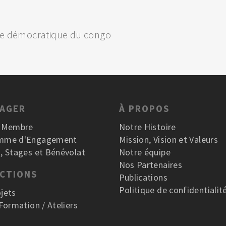
que démocratique du congo
GAGER
À PROPOS
r Membre
Notre Histoire
mme d'Engagement
Mission, Vision et Valeurs
, Stages et Bénévolat
Notre équipe
Nos Partenaires
ACTIONS
Publications
Politique de confidentialit
jets
 Formation / Ateliers