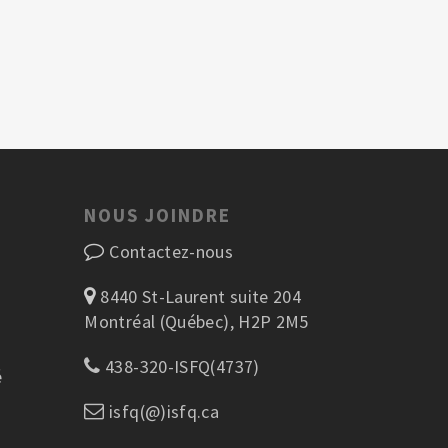
NOUS JOINDRE
Contactez-nous
8440 St-Laurent suite 204
Montréal (Québec), H2P 2M5
438-320-ISFQ(4737)
é
isfq(@)isfq.ca