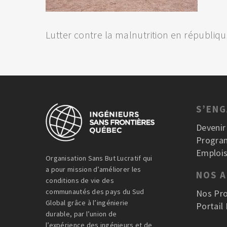
Lutter contre la malnutrition en républi
S’EN
Deveni
Progra
Emplois
Organisation Sans But Lucratif qui
a pour mission d’améliorer les
NOS 
conditions de vie des
communautés des pays du Sud
Nos Pro
Global grâce à l’ingénierie
Portail
durable, par l’union de
l’expérience des ingénieurs et de