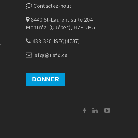
Contactez-nous
8440 St-Laurent suite 204
Montréal (Québec), H2P 2M5
438-320-ISFQ(4737)
é
isfq(@)isfq.ca
DONNER