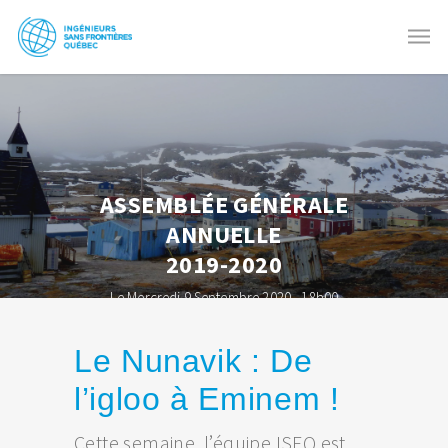
ASSEMBLÉE GÉNÉRALE
ANNUELLE
2019-2020
Le Mercredi 9 Septembre 2020 - 18h00
Le Nunavik : De
l’igloo à Eminem !
Cette semaine, l’équipe ISFQ est