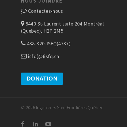
NOUS JOINDRE
Contactez-nous
8440 St-Laurent suite 204 Montréal
(Québec), H2P 2M5
438-320-ISFQ(4737)
isfq(@)isfq.ca
DONATION
© 2026 Ingénieurs Sans Frontières Québec.